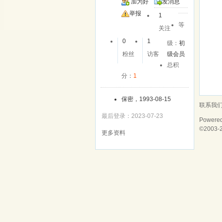
加为好
发消息
友
举报
1
等
关注
0
1
级：
初
粉丝
访客
级会员
总积
分：
1
保密，1993-08-15
联系我
最后登录：2023-07-23
Powere
©2003-
更多资料