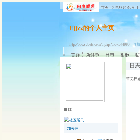
首页
闪电联盟论坛
lljjzz的个人主页
http://bbs.sdbeta.com/u.php?uid=344993
[收藏
首页
新鲜事
日志
相册
帖
日
暂无日
lljjzz
加关注