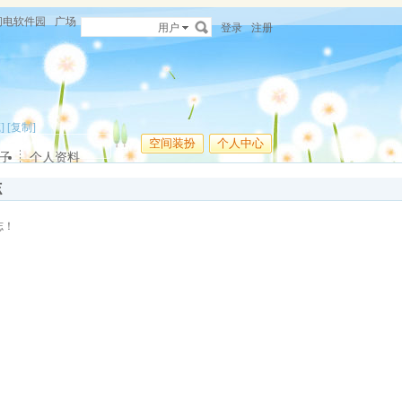
闪电软件园
广场
用户
登录
注册
]
[复制]
空间装扮
个人中心
子
个人资料
志
志！