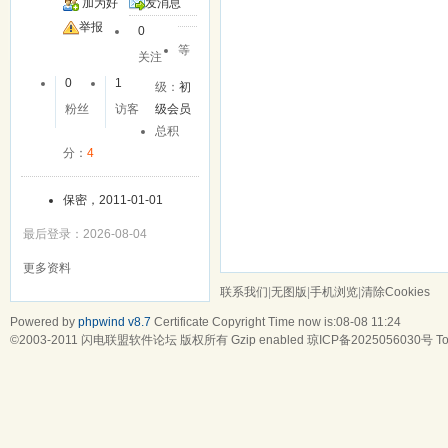
加为好
发消息
友
举报
0
等
关注
0
1
级：
初
粉丝
访客
级会员
总积
分：
4
保密，2011-01-01
最后登录：2026-08-04
更多资料
联系我们
|
无图版
|
手机浏览
|
清除Cookies
Powered by
phpwind v8.7
Certificate
Copyright Time now is:08-08 11:24
©2003-2011
闪电联盟软件论坛
版权所有 Gzip enabled
琼ICP备2025056030号
To