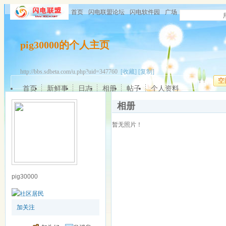
首页
闪电联盟论坛
闪电软件园
广场
pig30000的个人主页
http://bbs.sdbeta.com/u.php?uid=347760
[收藏]
[复制]
空
首页
新鲜事
日志
相册
帖子
个人资料
相册
暂无照片！
pig30000
加关注