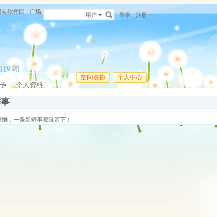
闪电软件园
广场
用户
登录
注册
]
[复制]
空间装扮
个人中心
子
个人资料
鲜事
好懒，一条新鲜事都没留下！