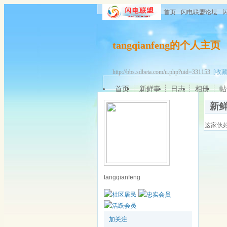
首页
闪电联盟论坛
tangqianfeng的个人主页
http://bbs.sdbeta.com/u.php?uid=331153
[收藏
首页
新鲜事
日志
相册
帖
新
这家伙
tangqianfeng
加关注