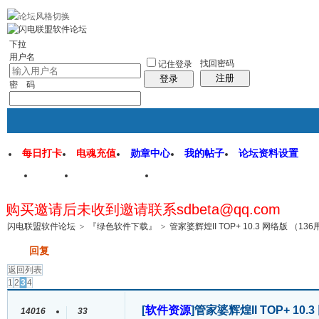
rss地图
社区应用
社区服务
找回密码
统计排行
管理监督
下拉
用户名
找回密码
记住登录
注册
登录
密 码
每日打卡
电魂充值
勋章中心
我的帖子
论坛资料设置
首页
闪电联盟论坛
闪电软件园
购买邀请后未收到邀请联系sdbeta@qq.com
帖子
闪电联盟软件论坛
>
『绿色软件下载』
>
管家婆辉煌II TOP+ 10.3 网络版 （13
发帖
回复
返回列表
1
2
3
4
[
软件资源
]
管家婆辉煌II TOP+ 10
14016
33