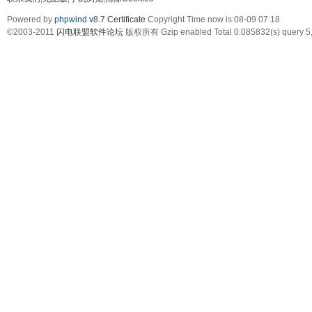
Powered by
phpwind v8.7
Certificate
Copyright Time now is:08-09 07:18
©2003-2011
闪电联盟软件论坛
版权所有 Gzip enabled
Total 0.085832(s) query 5