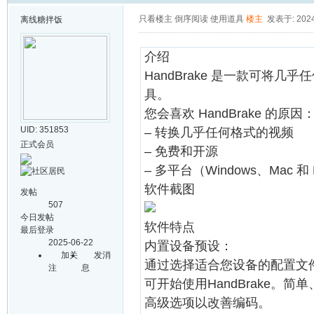
只看楼主
倒序阅读
使用道具
楼主
发表于: 2024-
离线
糖拌饭
介绍
HandBrake 是一款可将
具。
您会喜欢 HandBrake 的原因
UID: 351853
– 转换几乎任何格式的视频
正式会员
– 免费和开源
– 多平台（Windows、Mac 和 
软件截图
发帖
507
今日发帖
软件特点
最后登录
2025-06-22
内置设备预设：
加关
发消
通过选择适合您设备的配置文
注
息
可开始使用HandBrake
高级选项以改善编码。