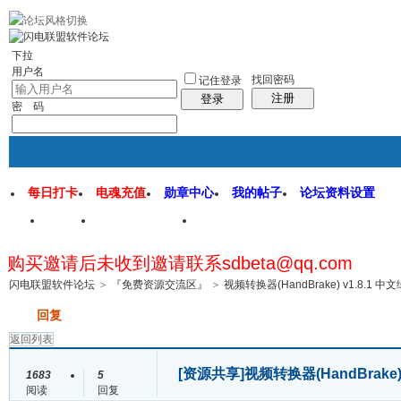
rss地图
社区应用
社区服务
找回密码
统计排行
管理监督
下拉
用户名
找回密码
记住登录
注册
登录
密 码
每日打卡
电魂充值
勋章中心
我的帖子
论坛资料设置
首页
闪电联盟论坛
闪电软件园
购买邀请后未收到邀请联系sdbeta@qq.com
帖子
闪电联盟软件论坛
>
『免费资源交流区』
>
视频转换器(HandBrake) v1.8.1 
发帖
回复
返回列表
[资源共享]
视频转换器(HandBrake
1683
5
阅读
回复