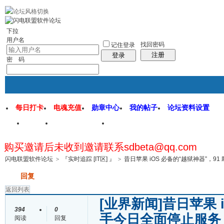
rss地图
社区应用
社区服务
找回密码
统计排行
管理监督
下拉
用户名
找回密码
记住登录
注册
登录
密 码
每日打卡
电魂充值
勋章中心
我的帖子
论坛资料设置
首页
闪电联盟论坛
闪电软件园
购买邀请后未收到邀请联系sdbeta@qq.com
帖子
闪电联盟软件论坛
>
『实时追踪 [IT区] 』
>
昔日苹果 iOS 必备的“越狱神器”，9
发帖
回复
返回列表
[业界新闻]
昔日苹果 
394
0
手今日全面停止服
阅读
回复