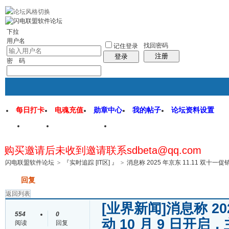
rss地图
社区应用
社区服务
找回密码
统计排行
管理监督
下拉
用户名
找回密码
记住登录
注册
登录
密 码
每日打卡
电魂充值
勋章中心
我的帖子
论坛资料设置
首页
闪电联盟论坛
闪电软件园
购买邀请后未收到邀请联系sdbeta@qq.com
帖子
闪电联盟软件论坛
>
『实时追踪 [IT区] 』
>
消息称 2025 年京东 11.11 双十一促销
发帖
回复
返回列表
[业界新闻]
消息称 20
554
0
动 10 月 9 日开启
阅读
回复