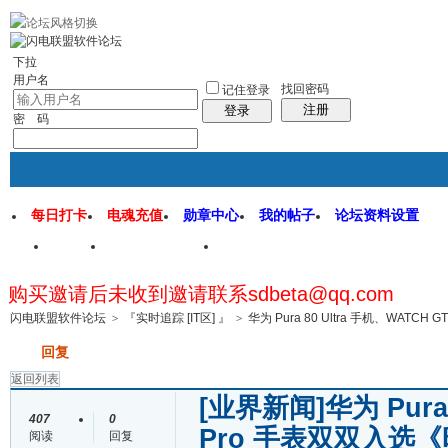
rss地图
社区应用
社区服务
找回密码
统计排行
管理监督
下拉
用户名
找回密码
记住登录
注册
登录
密 码
每日打卡
电魂充值
勋章中心
我的帖子
论坛资料设置
首页
闪电联盟论坛
闪电软件园
购买邀请后未收到邀请联系sdbeta@qq.com
帖子
闪电联盟软件论坛
>
『实时追踪 [IT区] 』
>
华为 Pura 80 Ultra 手机、WATCH 
发帖
回复
返回列表
[业界新闻]
华为 Pura
407
0
Pro 手表双双入选《
阅读
回复