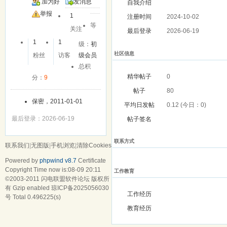
加为好
发消息
自我介绍
友
举报
1
注册时间
2024-10-02
等
关注
最后登录
2026-06-19
1
1
级：
初
社区信息
粉丝
访客
级会员
总积
精华帖子
0
分：
9
帖子
80
保密，2011-01-01
平均日发帖
0.12 (今日：0)
最后登录：2026-06-19
帖子签名
联系方式
联系我们
|
无图版
|
手机浏览
|
清除Cookies
Powered by
phpwind v8.7
Certificate
Copyright Time now is:08-09 20:11
工作教育
©2003-2011
闪电联盟软件论坛
版权所
有 Gzip enabled
琼ICP备2025056030
工作经历
号
Total 0.496225(s)
教育经历