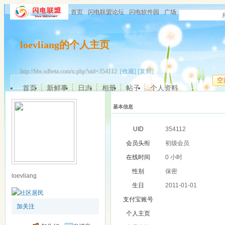
首页
闪电联盟论坛
闪电软件园
广场
loevliang的个人主页
http://bbs.sdbeta.com/u.php?uid=354112
[收藏]
[复制]
空
首页
新鲜事
日志
相册
帖子
个人资料
基本信息
UID
354112
会员头衔
初级会员
在线时间
0 小时
性别
保密
loevliang
生日
2011-01-01
支付宝账号
加关注
个人主页