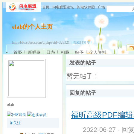
首页
闪电联盟论坛
闪电软件园
广场
elab的个人主页
http://bbs.sdbeta.com/u.php?uid=328321
[收藏]
[复制]
空
首页
新鲜事
日志
相册
帖子
个人资料
发表的帖子
暂无帖子！
回复的帖子
elab
福昕高级PDF编辑器 Fo
加关注
2022-06-27 - 回