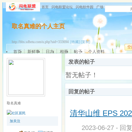
首页
闪电联盟论坛
闪电软件园
广场
取名真难的个人主页
http://bbs.sdbeta.com/u.php?uid=333694
[收藏]
[复制]
空
首页
新鲜事
日志
相册
帖子
个人资料
发表的帖子
暂无帖子！
回复的帖子
取名真难
清华山维 EPS 20
加关注
2023-06-27 - 回