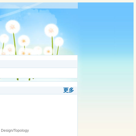
更多
ve Design/Topology