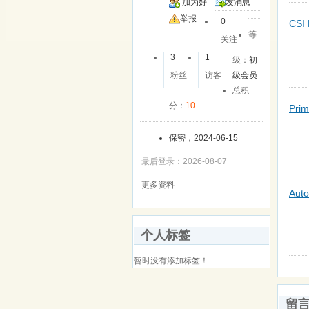
加为好
发消息
友
举报
0
CSI 
等
关注
3
1
级：
初
粉丝
访客
级会员
总积
分：
10
Prim
保密，2024-06-15
最后登录：2026-08-07
更多资料
Auto
个人标签
暂时没有添加标签！
留