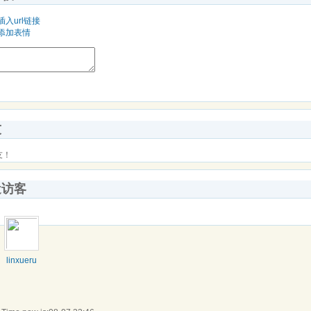
插入url链接
添加表情
友
友！
近访客
linxueru