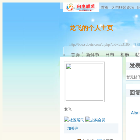
首页
闪电联盟论坛
龙飞的个人主页
http://bbs.sdbeta.com/u.php?uid=353186
[收藏
首页
新鲜事
日志
相册
帖
发
暂无帖
回
龙飞
Alta
加关注