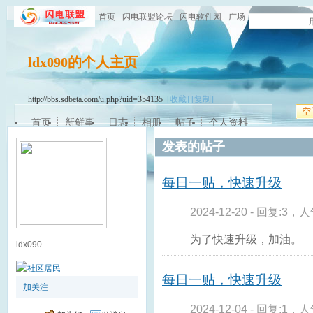
首页
闪电联盟论坛
闪电软件园
广场
ldx090的个人主页
http://bbs.sdbeta.com/u.php?uid=354135
[收藏]
[复制]
空
首页
新鲜事
日志
相册
帖子
个人资料
发表的帖子
每日一贴，快速升级
2024-12-20 - 回复:3，人
为了快速升级，加油。
ldx090
每日一贴，快速升级
加关注
2024-12-04 - 回复:1，人