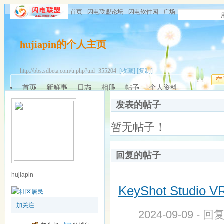
首页
闪电联盟论坛
闪电软件园
广场
hujiapin的个人主页
http://bbs.sdbeta.com/u.php?uid=355204
[收藏]
[复制]
空
首页
新鲜事
日志
相册
帖子
个人资料
发表的帖子
暂无帖子！
回复的帖子
hujiapin
KeyShot Studio VR
加关注
2024-09-09 - 回