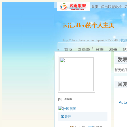
首页
闪电联盟论坛
jsjj_allen的个人主页
http://bbs.sdbeta.com/u.php?uid=355348
[收藏
首页
新鲜事
日志
相册
帖
发
暂无帖
回
jsjj_allen
Auto
加关注