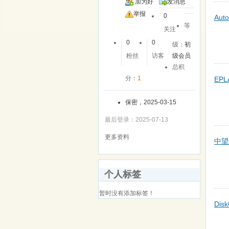
加为好
发消息
友
举报
0
Auto
等
关注
0
0
级：
初
粉丝
访客
级会员
总积
分：
1
EPLA
保密，2025-03-15
最后登录：2025-07-13
更多资料
中望3
个人标签
暂时没有添加标签！
Dis