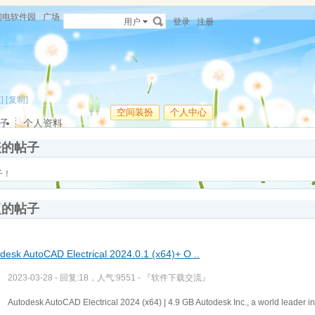
闪电软件园
广场
用户
登录
注册
]
[复制]
空间装扮
个人中心
子
个人资料
表的帖子
子！
复的帖子
desk AutoCAD Electrical 2024.0.1 (x64)+ O ..
2023-03-28 - 回复:18，人气:9551 -
『软件下载交流』
Autodesk AutoCAD Electrical 2024 (x64) | 4.9 GB Autodesk Inc., a world leader i