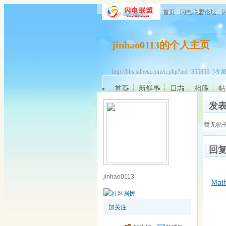
首页
闪电联盟论坛
jinhao0113的个人主页
http://bbs.sdbeta.com/u.php?uid=355856
[收藏
首页
新鲜事
日志
相册
帖
发
暂无帖
回
jinhao0113
Mat
加关注