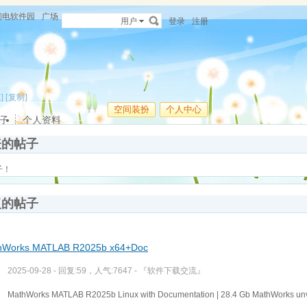
闪电软件园
广场
用户
登录
注册
]
[复制]
空间装扮
个人中心
子
个人资料
表的帖子
子！
复的帖子
hWorks MATLAB R2025b x64+Doc
2025-09-28 - 回复:59，人气:7647 -
『软件下载交流』
MathWorks MATLAB R2025b Linux with Documentation | 28.4 Gb MathWorks un