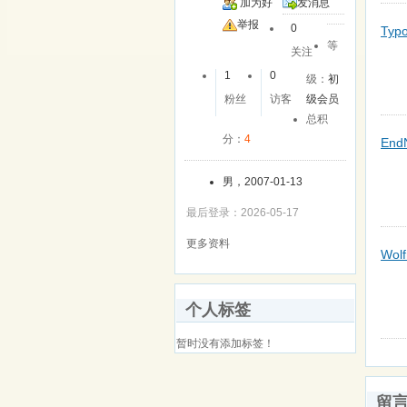
加为好
发消息
友
举报
0
Typ
等
关注
1
0
级：
初
粉丝
访客
级会员
总积
分：
4
End
男，2007-01-13
最后登录：2026-05-17
更多资料
Wol
个人标签
暂时没有添加标签！
留