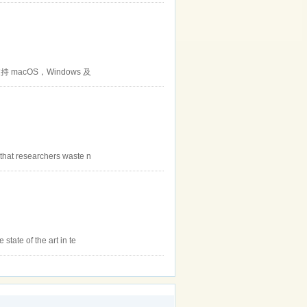
持 macOS，Windows 及
that researchers waste n
tate of the art in te