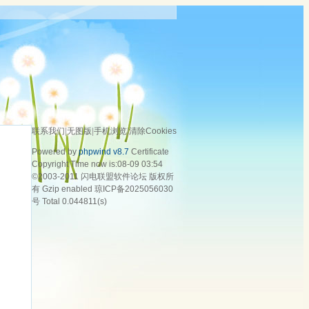
联系我们
|
无图版
|
手机浏览
|
清除Cookies
Powered by
phpwind v8.7
Certificate
Copyright Time now is:08-09 03:54
©2003-2011
闪电联盟软件论坛
版权所
有 Gzip enabled
琼ICP备2025056030
号
Total 0.044811(s)