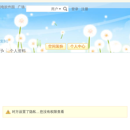
闪电软件园
广场
用户
登录
注册
[复制]
空间装扮
个人中心
子
个人资料
对方设置了隐私，您没有权限查看