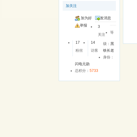
加关注
加为好
发消息
友
举报
3
等
关注
17
14
级：
黑
粉丝
访客
铁长老
身份：
闪电元勋
总积分：
5733