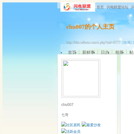
首页
闪电联盟论坛
chu007的个人主页
http://bbs.sdbeta.com/u.php?uid=8777
[收藏]
首页
新鲜事
日志
相册
帖
chu007
七哥