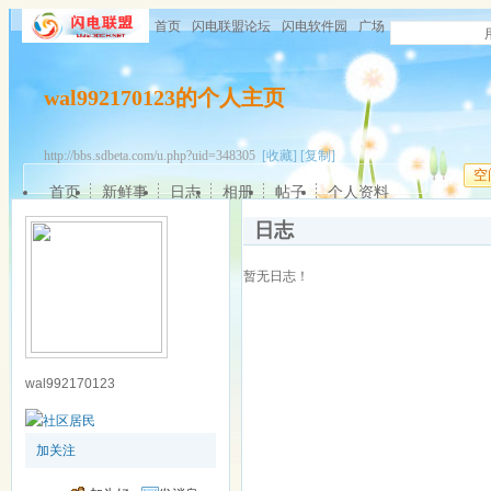
首页
闪电联盟论坛
闪电软件园
广场
wal992170123的个人主页
http://bbs.sdbeta.com/u.php?uid=348305
[收藏]
[复制]
空
首页
新鲜事
日志
相册
帖子
个人资料
日志
暂无日志！
wal992170123
加关注