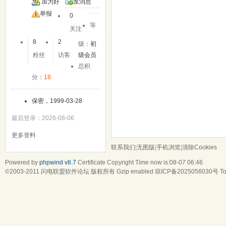
加为好
发消息
友
举报
0
等
关注
8
2
级：
初
粉丝
访客
级会员
总积
分：
18
保密，1999-03-28
最后登录：2026-08-06
更多资料
联系我们
|
无图版
|
手机浏览
|
清除Cookies
Powered by
phpwind v8.7
Certificate
Copyright Time now is:08-07 06:46
©2003-2011
闪电联盟软件论坛
版权所有 Gzip enabled
琼ICP备2025056030号
To