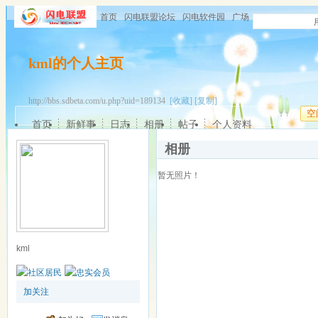
首页
闪电联盟论坛
闪电软件园
广场
kml的个人主页
http://bbs.sdbeta.com/u.php?uid=189134
[收藏]
[复制]
空
首页
新鲜事
日志
相册
帖子
个人资料
相册
暂无照片！
kml
加关注