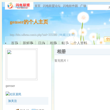
首页
闪电联盟论坛
闪电软件园
广场
genser的个人主页
http://bbs.sdbeta.com/u.php?uid=335380
[收藏]
[复制]
空
首页
新鲜事
日志
相册
帖子
个人资料
相册
暂无照片！
genser
加关注