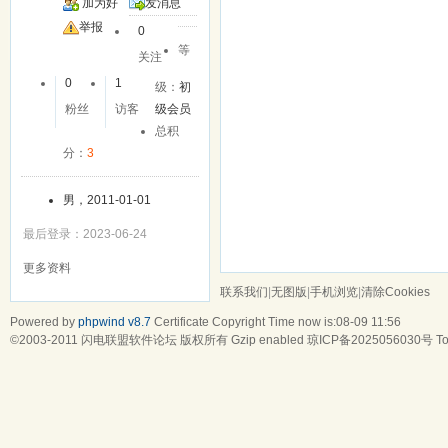
加为好
发消息
友
举报
0
等
关注
0
1
级：
初
粉丝
访客
级会员
总积
分：
3
男，2011-01-01
最后登录：2023-06-24
更多资料
联系我们
|
无图版
|
手机浏览
|
清除Cookies
Powered by
phpwind v8.7
Certificate
Copyright Time now is:08-09 11:56
©2003-2011
闪电联盟软件论坛
版权所有 Gzip enabled
琼ICP备2025056030号
To