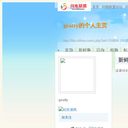
首页
闪电联盟论坛
geatty的个人主页
http://bbs.sdbeta.com/u.php?uid=334804
[收藏
首页
新鲜事
日志
相册
帖
新
这家伙
geatty
加关注