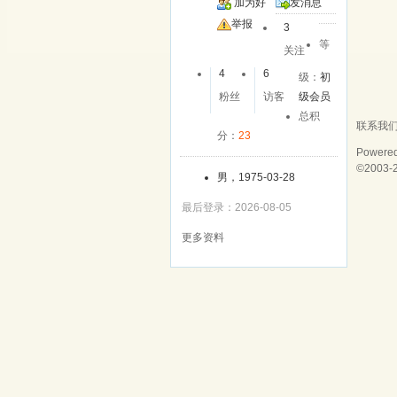
加为好
发消息
友
举报
3
等
关注
4
6
级：
初
粉丝
访客
级会员
总积
联系我
分：
23
Powere
©2003-
男，1975-03-28
最后登录：2026-08-05
更多资料