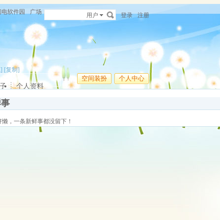
闪电软件园
广场
用户
登录
注册
]
[复制]
空间装扮
个人中心
子
个人资料
鲜事
好懒，一条新鲜事都没留下！