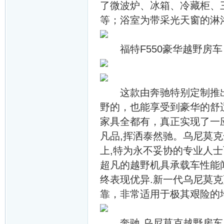
了微波炉、冰箱、冷藏柜、三
等；浴室为带采光天窗的淋
福特F550豪华越野房车
这款由奔驰特别定制推出
野的，也能享受到豪华的舒
家具全都有，真正实现了一
凡品,挥洒泰然驰。乌尼莫
上,特为永不妥协的专业人士
超凡的越野机具承载车性能
终表现优异.新一代乌尼莫
靠，非常适用于极其艰险的
奔驰 乌尼莫克越野房车