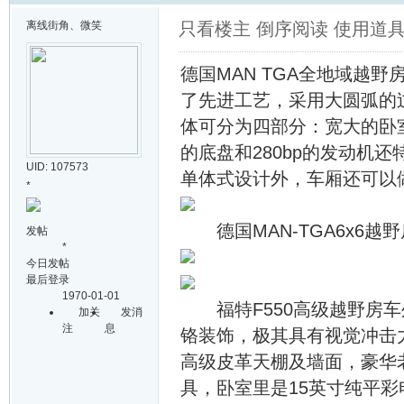
离线
街角、微笑
只看楼主
倒序阅读
使用道
德国MAN TGA全地域越
了先进工艺，采用大圆弧的
体可分为四部分：宽大的卧
的底盘和280bp的发动机
UID: 107573
单体式设计外，车厢还可以
*
德国MAN-TGA6x6越
发帖
*
今日发帖
最后登录
1970-01-01
福特F550高级越野房车外
加关
发消
注
息
铬装饰，极其具有视觉冲击
高级皮革天棚及墙面，豪华
具，卧室里是15英寸纯平