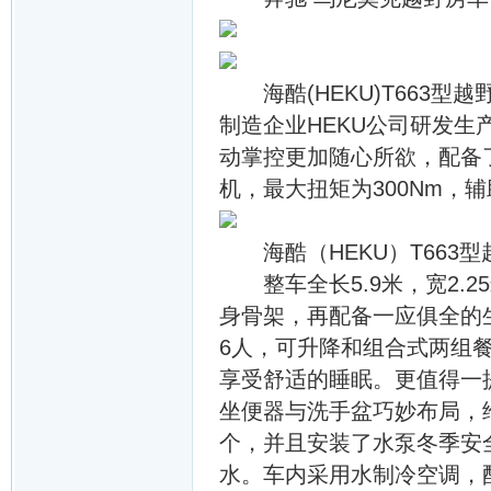
海酷(HEKU)T663型
制造企业HEKU公司研发生产
动掌控更加随心所欲，配备了2
机，最大扭矩为300Nm，
海酷（HEKU）T663型
整车全长5.9米，宽2.2
身骨架，再配备一应俱全的
6人，可升降和组合式两组
享受舒适的睡眠。更值得一提
坐便器与洗手盆巧妙布局，给
个，并且安装了水泵冬季安
水。车内采用水制冷空调，配