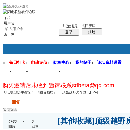
rss地图
社区应用
社区服务
找回密码
统计排行
管理监督
下拉
用户名
找回密码
记住登录
注册
登录
密 码
每日打卡
电魂充值
勋章中心
我的帖子
论坛资料设置
首页
闪电联盟论坛
闪电软件园
购买邀请后未收到邀请联系sdbeta@qq.com
帖子
闪电联盟软件论坛
>
『图音画坊』
>
顶级越野房车盘点[12P]
发帖
回复
返回列表
[其他收藏]
顶级越野房
4760
0
阅读
回复