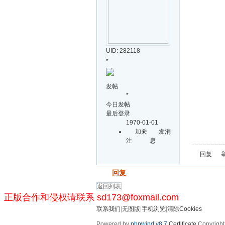
UID: 282118
*
发帖
*
今日发帖
最后登录
1970-01-01
加关
发消
注
息
回复
发帖
回复
返回列表
正版合作和侵权请联系 sd173@foxmail.com
联系我们
|
无图版
|
手机浏览
|
清除Cookies
Powered by
phpwind v8.7
Certificate
Copyright