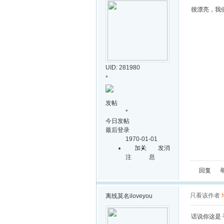
很漂亮，我
UID: 281980
*
发帖
*
今日发帖
最后登录
1970-01-01
加关
发消
注
息
回复
只看该作者
离线
莫名iloveyou
话说你这是 