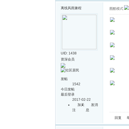
离线
风雨兼程
图酷模式
UID: 1438
资深会员
发帖
1542
今日发帖
最后登录
2017-02-22
加关
发消
注
息
回复