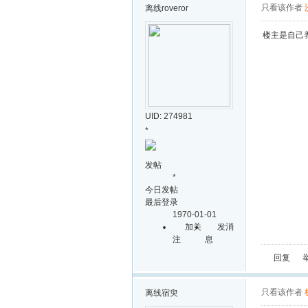
只看该作者
离线
roveror
楼主是自己养
UID: 274981
*
发帖
*
今日发帖
最后登录
1970-01-01
加关
发消
注
息
回复
只看该作者
离线
宿臾