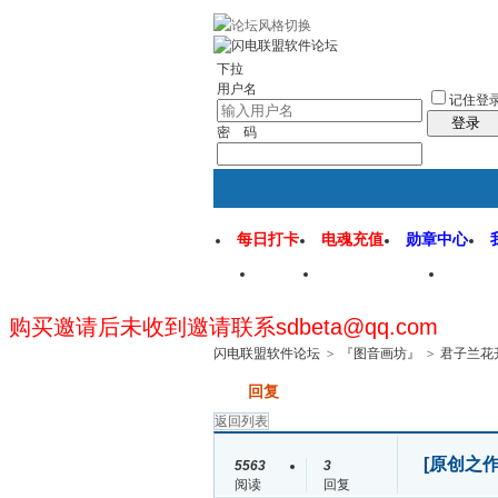
rss地图
社区应用
社区服务
找回密
下拉
用户名
记住登
登录
密 码
每日打卡
电魂充值
勋章中心
首页
闪电联盟论坛
闪电
购买邀请后未收到邀请联系sdbeta@qq.com
闪电联盟软件论坛
>
『图音画坊』
>
君子兰花开
发帖
回复
返回列表
[原创之作
5563
3
阅读
回复