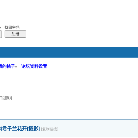
码
统计排行
管理监督
找回密码
录
注册
我的帖子
论坛资料设置
软件园
搜索
帖子
[摄影]
]
君子兰花开[摄影]
[复制链接]