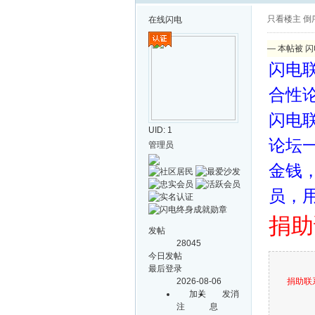
只看楼主
倒
在线
闪电
— 本帖被 闪电
闪电
合性
闪电联
UID: 1
论坛
管理员
金钱
员，
捐助
发帖
28045
今日发帖
最后登录
2026-08-06
捐助联系
加关
发消
注
息