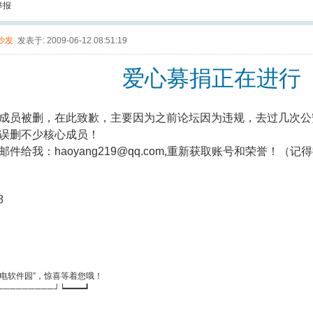
举报
沙发
发表于: 2009-06-12 08:51:19
爱心募捐正在进行
成员被删，在此致歉，主要因为之前论坛因为违规，去过几次公
误删不少核心成员！
邮件给我：haoyang219@qq.com,重新获取账号和荣誉！（
8
闪电软件园”，惊喜等着您哦！
─────────┘┕━━━━┛