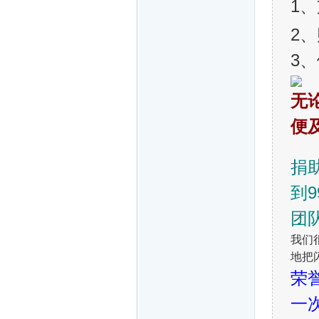
1、
2、
3
无
便
捐
到
团
我们
地把
荣
一