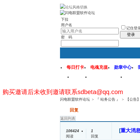
rss地图
社区应用
社区服务
找回密
下拉
用户名
记住登
登录
密 码
每日打卡
电魂充值
勋章中心
首页
闪电联盟论坛
闪电
购买邀请后未收到邀请联系sdbeta@qq.com
闪电联盟软件论坛
>
『 站务公告 』
>
【公告
发帖
回复
返回列表
[
重大消
106424
1
阅读
回复