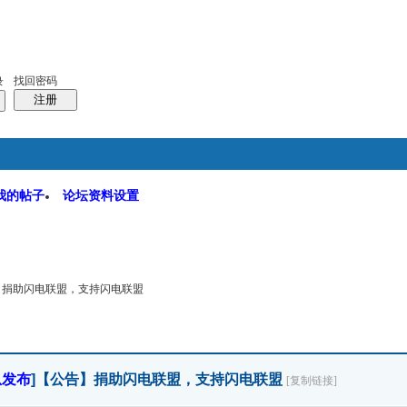
码
统计排行
管理监督
找回密码
录
注册
我的帖子
论坛资料设置
软件园
搜索
帖子
】捐助闪电联盟，支持闪电联盟
息发布
]
【公告】捐助闪电联盟，支持闪电联盟
[复制链接]