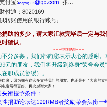
支付宝:
@qq.com
张...
haoyang219
财付通：8020169
、供转账使用的银行账号
]
论捐助的多少，请大家汇款完毕后一定与我
及时确认。
＝＝＝捐助的奖励＝＝＝
助不分多寡，我们都向您表示衷心的感谢。
999元的朋友，我们将升级到终身“荣誉会员
队在职成员暂缓）。
很自豪，因为拥有这么多支持我们的朋友。也正是有了大家的支
闪电发展得更好。再次感谢大家！
誉头衔授予条件：
次性捐助论坛达199RMB者奖励荣会头衔一