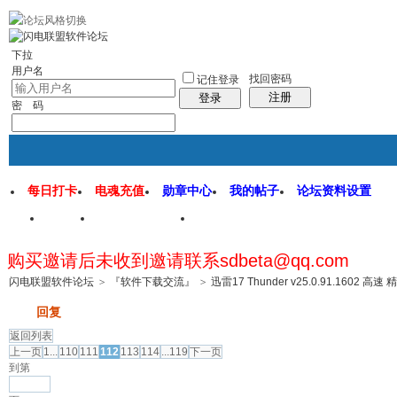
rss地图
社区应用
社区服务
找回密码
统计排行
管理监督
下拉
用户名
找回密码
记住登录
注册
登录
密 码
每日打卡
电魂充值
勋章中心
我的帖子
论坛资料设置
首页
闪电联盟论坛
闪电软件园
购买邀请后未收到邀请联系sdbeta@qq.com
帖子
闪电联盟软件论坛
>
『软件下载交流』
>
迅雷17 Thunder v25.0.91.1602 高速
发帖
回复
返回列表
上一页
1...
110
111
112
113
114
...119
下一页
到第