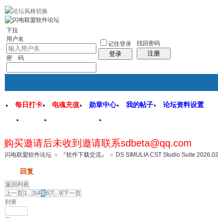
rss地图
社区应用
社区服务
找回密码
统计排行
管理监督
下拉
用户名
找回密码
记住登录
注册
登录
密 码
每日打卡
电魂充值
勋章中心
我的帖子
论坛资料设置
首页
闪电联盟论坛
闪电软件园
购买邀请后未收到邀请联系sdbeta@qq.com
帖子
闪电联盟软件论坛
>
『软件下载交流』
>
DS SIMULIA CST Studio Suite 2026
发帖
回复
返回列表
上一页
1...
3
4
5
6
7
...9
下一页
到第