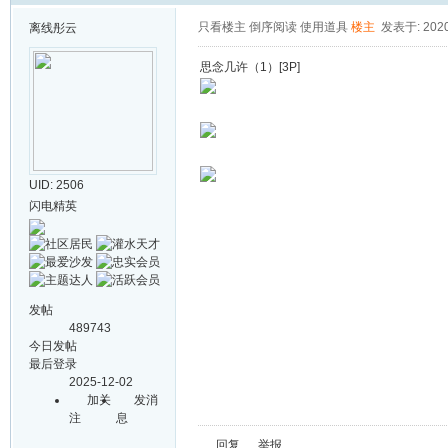
只看楼主
倒序阅读
使用道具
楼主
发表于: 2020-
离线
彤云
思念几许（1）[3P]
UID: 2506
闪电精英
发帖
489743
今日发帖
最后登录
2025-12-02
加关
发消
注
息
回复
举报