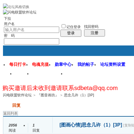
rss地图
社区应用
社区服务
找回密码
统计排行
管理监督
下拉
用户名
找回密码
记住登录
注册
登录
密 码
每日打卡
电魂充值
勋章中心
我的帖子
论坛资料设置
首页
闪电联盟论坛
闪电软件园
购买邀请后未收到邀请联系sdbeta@qq.com
帖子
闪电联盟软件论坛
>
『图音画坊』
>
思念几许（1）[3P]
发帖
回复
返回列表
[图画心情]
思念几许（1）[3P]
2056
1
[复制
阅读
回复