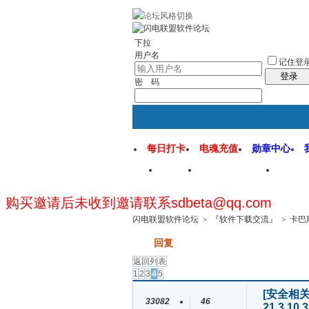
rss地图
社区应用
社区服务
找回密
下拉
用户名
记住登
登录
密 码
每日打卡
电魂充值
勋章中心
首页
闪电联盟论坛
闪电
购买邀请后未收到邀请联系sdbeta@qq.com
闪电联盟软件论坛
>
『软件下载交流』
>
卡巴斯基
发帖
回复
返回列表
1
2
3
4
5
[安全相关
33082
46
21.3.10.