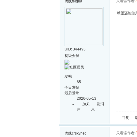
只看该作者
离线
feigua
希望还能使
UID: 344493
初级会员
发帖
65
今日发帖
最后登录
2026-05-13
加关
发消
注
息
回复
只看该作者
离线
crskynet