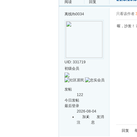
阅读
回复
只看该作者
离线
lfs0034
喔，沙发！
UID: 331719
初级会员
发帖
122
今日发帖
最后登录
2026-08-04
加关
发消
注
息
回复