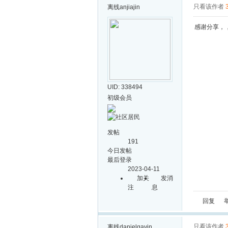
只看该作者
离线
anjiajin
感谢分享，
UID: 338494
初级会员
发帖
191
今日发帖
最后登录
2023-04-11
加关
发消
注
息
回复
只看该作者
离线
danielgavin