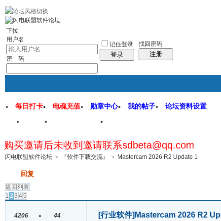
rss地图
社区应用
社区服务
找回密码
统计排行
管理监督
下拉
用户名
找回密码
记住登录
注册
登录
密 码
每日打卡
电魂充值
勋章中心
我的帖子
论坛资料设置
首页
闪电联盟论坛
闪电软件园
购买邀请后未收到邀请联系sdbeta@qq.com
帖子
闪电联盟软件论坛
>
『软件下载交流』
>
Mastercam 2026 R2 Update 1
发帖
回复
返回列表
1
2
3
4
5
[行业软件]
Mastercam 2026 R2 Up
4206
44