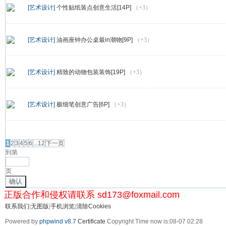
[艺术设计]
个性贴纸装点创意生活[14P]
（+3）
[艺术设计]
油画座钟办公桌最in潮物[9P]
（+3）
[艺术设计]
精致的动物包装装饰[19P]
（+3）
[艺术设计]
极细笔创意广告[6P]
（+3）
发帖
1
2
3
4
5
6
...12
下一页
到第
页
确认
正版合作和侵权请联系 sd173@foxmail.com
联系我们
|
无图版
|
手机浏览
|
清除Cookies
Powered by
phpwind v8.7
Certificate
Copyright Time now is:08-07 02:28