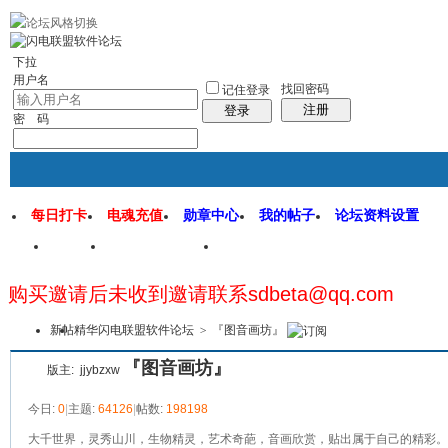
rss地图
社区应用
社区服务
找回密码
统计排行
管理监督
下拉
用户名
找回密码
记住登录
注册
登录
密 码
每日打卡
电魂充值
勋章中心
我的帖子
论坛资料设置
首页
闪电联盟论坛
闪电软件园
购买邀请后未收到邀请联系sdbeta@qq.com
本版
新帖
精华
闪电联盟软件论坛
>
『图音画坊』
『图音画坊』
版主:
jjybzxw
今日:
0
|
主题:
64126
|
帖数:
198198
大千世界，灵秀山川，生物精灵，艺术奇葩，音画欣赏，贴出属于自己的精彩。