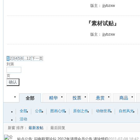
版主：
jjybzxw
『素材试贴』
版主：
jjybzxw
发帖
1
2
3
4
5
6
...12
下一页
到第
页
确认
精华
投票
悬赏
商品
全部
全部
公告
图画心情
原创之作
动物世界
自然风光
活动
新窗
排序：
最新发帖
|
最后回复
站点公告:
闪电联盟论坛 2012年清理会员公告 请珍惜ID
2011-07-08 18:42