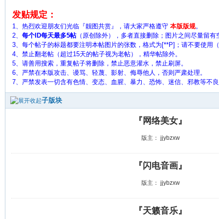
发贴规定：
1、热烈欢迎朋友们光临『靓图共赏』，请大家严格遵守
本版版规
。
2、
每个ID每天最多5帖
（原创除外），多者直接删除；图片之间尽量留有
3、每个帖子的标题都要注明本帖图片的张数，格式为[**P]；请不要使用（ 
4、禁止翻老帖（超过15天的帖子视为老帖），精华帖除外。
5、
请善用搜索，重复帖子将删除，禁止恶意灌水，禁止刷屏。
6、严禁在本版攻击、谩骂、轻蔑、影射、侮辱他人，否则严肃处理。
7、严禁发表一切含有色情、变态、血腥、暴力、恐怖、迷信、邪教等不
子版块
『网络美女』
版主：
jjybzxw
『闪电音画』
版主：
jjybzxw
『天籁音乐』