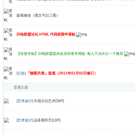
版规修改（图文可以三图）
闪电联盟论坛 HTML 代码权限申请贴
【存签专贴】闪电联盟提供会员存签专用贴 每人只允许占一个楼层
[公告]
『靓图共赏』版规（2011年02月02日修订）
普通主题
[艺术设计]
中国古玩艺术[36P]
[艺术设计]
品茶看民艺[10P]