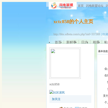
首页
闪电联盟论坛
xctc858的个人主页
http://bbs.sdbeta.com/u.php?uid=337369
[收藏
首页
新鲜事
日志
相册
帖
基本信息
会
在
xctc858
支
加关注
个