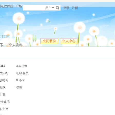
闪电软件园
广场
用户
登录
注册
]
[复制]
空间装扮
个人中心
子
个人资料
UID
337369
员头衔
初级会员
线时间
0 小时
性别
保密
生日
付宝账号
人主页