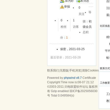
加为好
发消息
自
友
举报
0
注
等
关注
最
0
1
级：
初
社区信息
粉丝
访客
级会员
总积
精
分：
1
保密，2021-03-25
平
最后登录：2021-03-28
帖
联系方式
联系我们
|
无图版
|
手机浏览
|
清除Cookies
Powered by
phpwind v8.7
Certificate
Copyright Time now is:08-07 21:12
工作教育
©2003-2011
闪电联盟软件论坛
版权所
有 Gzip enabled
琼ICP备2025056030
工
号
Total 0.049584(s)
教