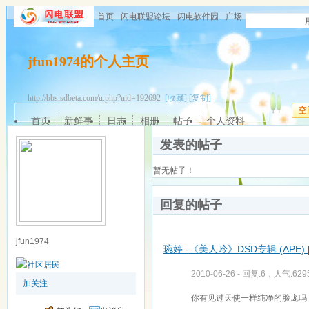
首页
闪电联盟论坛
闪电软件园
广场
jfun1974的个人主页
http://bbs.sdbeta.com/u.php?uid=192692
[收藏]
[复制]
空
首页
新鲜事
日志
相册
帖子
个人资料
发表的帖子
暂无帖子！
回复的帖子
jfun1974
琬婷 -《美人吟》DSD专辑 (APE) 
2010-06-26 - 回复:6，人气:629
加关注
你有见过天使一样纯净的脸庞吗