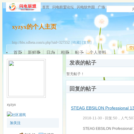
首页
闪电联盟论坛
闪电软件园
广场
xyzyx的个人主页
http://bbs.sdbeta.com/u.php?uid=327552
[收藏]
[复制]
空
首页
新鲜事
日志
相册
帖子
个人资料
发表的帖子
暂无帖子！
回复的帖子
xyzyx
STEAG EBSILON Professional 13
2018-11-30 - 回复:50，人气:50
加关注
STEAG EBSILON Profession