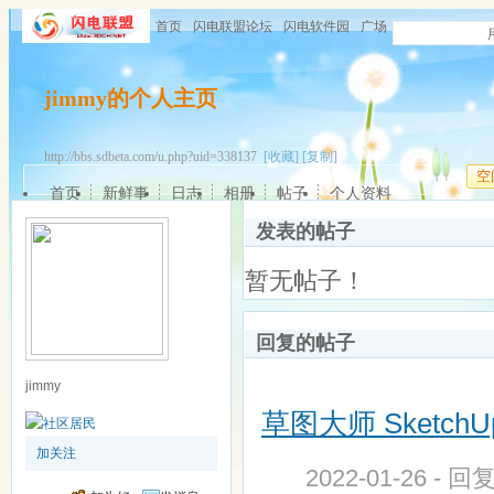
首页
闪电联盟论坛
闪电软件园
广场
jimmy的个人主页
http://bbs.sdbeta.com/u.php?uid=338137
[收藏]
[复制]
空
首页
新鲜事
日志
相册
帖子
个人资料
发表的帖子
暂无帖子！
回复的帖子
jimmy
草图大师 SketchUp Pr
加关注
2022-01-26 - 回