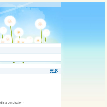
更多
is a penetration-t