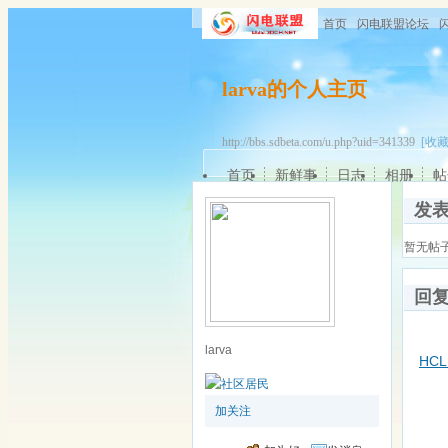
首页
闪电联盟论坛
larva的个人主页
http://bbs.sdbeta.com/u.php?uid=341339
[收藏
首页
新鲜事
日志
相册
帖
发
暂无帖
回
larva
HCL 
加关注