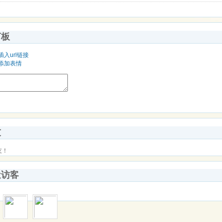
言板
插入url链接
添加表情
友
友！
近访客