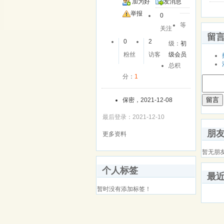
加为好
发消息
友
举报
0
等
关注
留
0
2
级：
初
粉丝
访客
级会员
总积
分：
1
留言
保密，2021-12-08
最后登录：2021-12-10
朋
更多资料
暂无朋
个人标签
最
暂时没有添加标签！