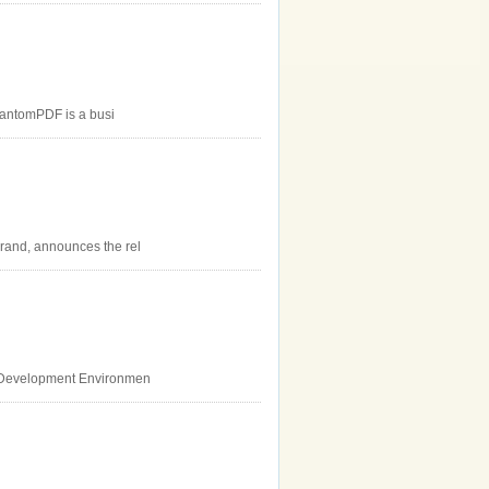
PhantomPDF is a busi
rand, announces the rel
d Development Environmen