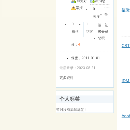
加为好
发消息
友
举报
0
福昕高
等
关注
0
1
级：
初
粉丝
访客
级会员
总积
分：
4
CST 
保密，2011-01-01
最后登录：2023-08-21
更多资料
IDM 
个人标签
暂时没有添加标签！
Adob