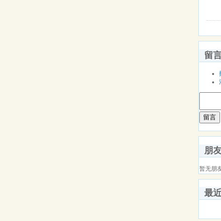
留
留言
朋
暂无朋
最