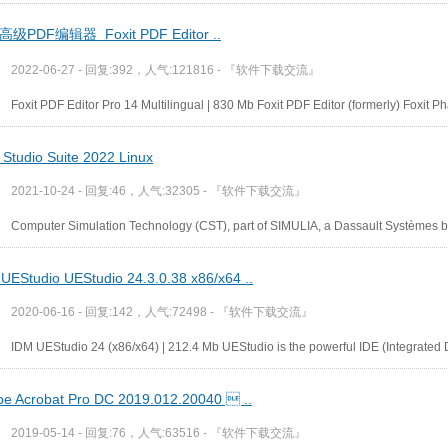
级PDF编辑器 Foxit PDF Editor ..
2022-06-27 - 回复:392，人气:121816 -
『软件下载交流』
Foxit PDF Editor Pro 14 Multilingual | 830 Mb Foxit PDF Editor (formerly) Foxit 
Studio Suite 2022 Linux
2021-10-24 - 回复:46，人气:32305 -
『软件下载交流』
Computer Simulation Technology (CST), part of SIMULIA, a Dassault Systèmes b
UEStudio UEStudio 24.3.0.38 x86/x64 ..
2020-06-16 - 回复:142，人气:72498 -
『软件下载交流』
IDM UEStudio 24 (x86/x64) | 212.4 Mb UEStudio is the powerful IDE (Integrate
e Acrobat Pro DC 2019.012.20040  ..
2019-05-14 - 回复:76，人气:63516 -
『软件下载交流』