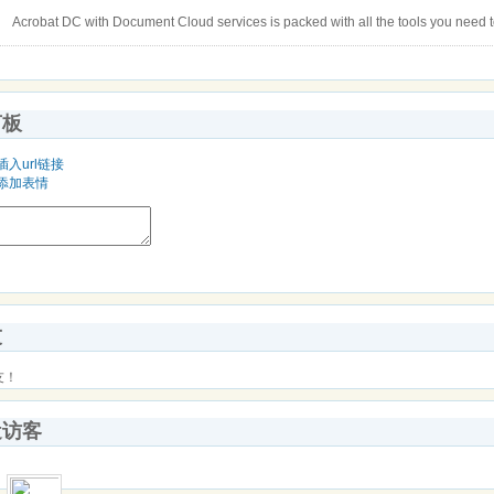
Acrobat DC with Document Cloud services is packed with all the tools you need to
言板
插入url链接
添加表情
友
友！
近访客