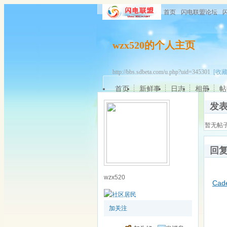
首页
闪电联盟论坛
wzx520的个人主页
http://bbs.sdbeta.com/u.php?uid=345301
[收藏
首页
新鲜事
日志
相册
帖
发
暂无帖
回
wzx520
Cade
加关注