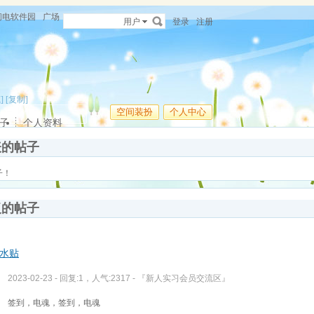
闪电软件园
广场
用户
登录
注册
]
[复制]
空间装扮
个人中心
子
个人资料
表的帖子
子！
复的帖子
水贴
2023-02-23 - 回复:1，人气:2317 -
『新人实习会员交流区』
签到，电魂，签到，电魂