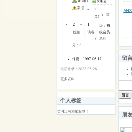
加为好
发消息
友
举报
2
ANSY
等
关注
2
1
级：
初
粉丝
访客
级会员
总积
分：
3
留
保密，1997-06-17
最后登录：2023-05-26
更多资料
留言
个人标签
暂时没有添加标签！
朋