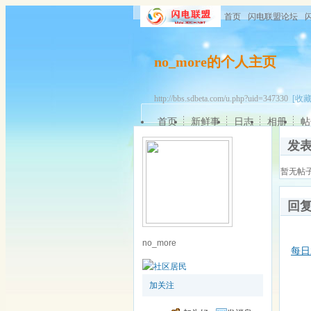
首页
闪电联盟论坛
no_more的个人主页
http://bbs.sdbeta.com/u.php?uid=347330
[收藏
首页
新鲜事
日志
相册
帖
发
暂无帖
回
no_more
每日
加关注