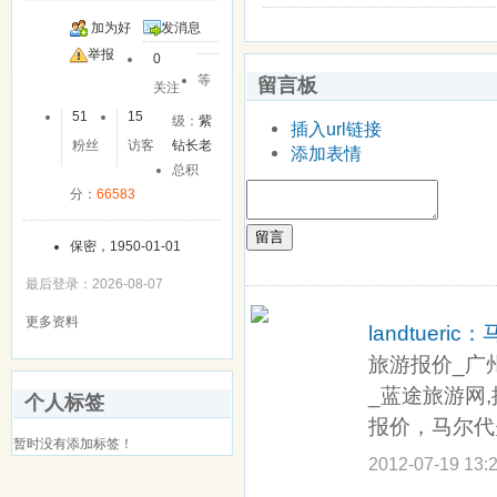
加为好
发消息
友
举报
0
等
留言板
关注
51
15
级：
紫
插入url链接
粉丝
访客
钻长老
添加表情
总积
分：
66583
留言
保密，1950-01-01
最后登录：2026-08-07
更多资料
landtueric：
旅游报价_广
_蓝途旅游网
个人标签
报价，马尔代
暂时没有添加标签！
2012-07-19 13: