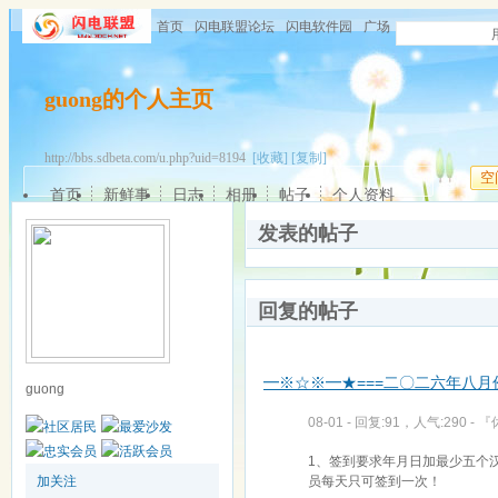
首页
闪电联盟论坛
闪电软件园
广场
guong的个人主页
http://bbs.sdbeta.com/u.php?uid=8194
[收藏]
[复制]
空
首页
新鲜事
日志
相册
帖子
个人资料
发表的帖子
回复的帖子
━※☆※━★===二〇二六年八月份
guong
08-01 - 回复:91，人气:290 -
『
1、签到要求年月日加最少五个汉
员每天只可签到一次！
加关注