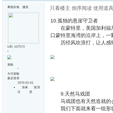
离线
街角、微笑
只看楼主
倒序阅读
使用道
10.孤独的悬崖守卫者
在蒙特里，美国加利福尼
口蒙特里海湾的沿岸上，一
历经风吹浪打，让人感慨
UID: 107573
*
发帖
*
今日发帖
最后登录
1970-01-01
加关
发消
注
息
9.天然马戏团
马戏团也有天然造就的么
我们下面就来看一组形状