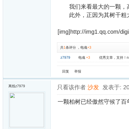
我们来看最大的一颗，高30
此外，正因为其树干粗大
[img]http://img1.qq.com/dig
共
1
条评分
，
电魂
+3
z7979
电魂
+3
优秀文章，支持！
回复
举报
离线
z7979
只看该作者
沙发
发表于: 201
一颗柏树已经傲然守候了百