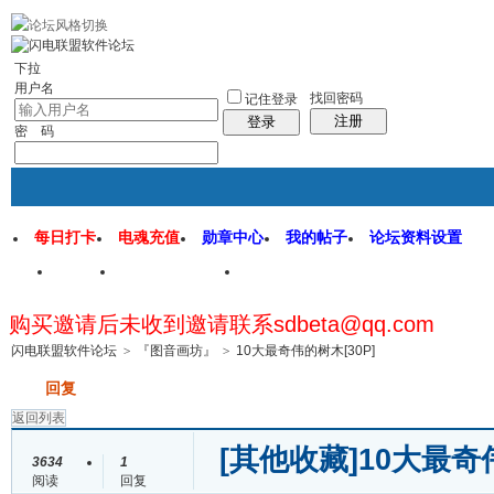
rss地图
社区应用
社区服务
找回密码
统计排行
管理监督
下拉
用户名
找回密码
记住登录
注册
登录
密 码
每日打卡
电魂充值
勋章中心
我的帖子
论坛资料设置
首页
闪电联盟论坛
闪电软件园
购买邀请后未收到邀请联系sdbeta@qq.com
帖子
闪电联盟软件论坛
>
『图音画坊』
>
10大最奇伟的树木[30P]
发帖
回复
返回列表
[其他收藏]
10大最奇
3634
1
阅读
回复