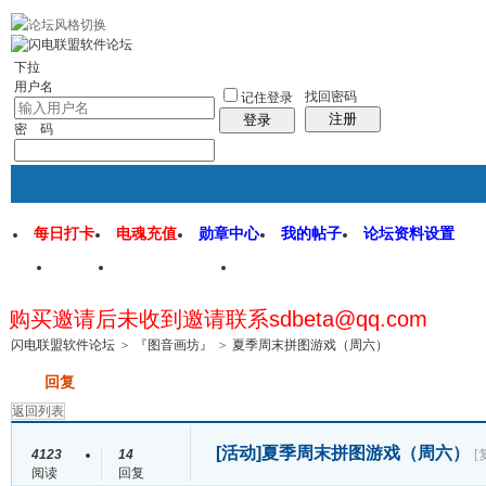
rss地图
社区应用
社区服务
找回密码
统计排行
管理监督
下拉
用户名
找回密码
记住登录
注册
登录
密 码
每日打卡
电魂充值
勋章中心
我的帖子
论坛资料设置
首页
闪电联盟论坛
闪电软件园
购买邀请后未收到邀请联系sdbeta@qq.com
帖子
闪电联盟软件论坛
>
『图音画坊』
>
夏季周末拼图游戏（周六）
发帖
回复
返回列表
[活动]
夏季周末拼图游戏（周六）
4123
14
[
阅读
回复