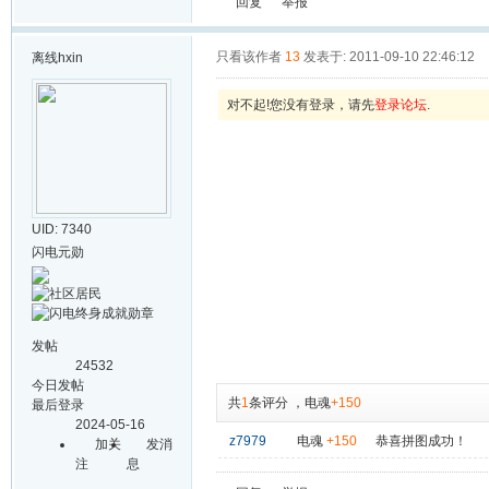
回复
举报
只看该作者
13
发表于: 2011-09-10 22:46:12
离线
hxin
对不起!您没有登录，请先
登录论坛
.
UID: 7340
闪电元勋
发帖
24532
今日发帖
共
1
条评分
，
电魂
+150
最后登录
2024-05-16
z7979
电魂
+150
恭喜拼图成功！
加关
发消
注
息