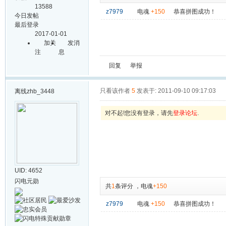
13588
z7979
电魂
+150
恭喜拼图成功！
今日发帖
最后登录
2017-01-01
加关
发消
注
息
回复
举报
只看该作者
5
发表于: 2011-09-10 09:17:03
离线
zhb_3448
对不起!您没有登录，请先
登录论坛
.
UID: 4652
闪电元勋
共
1
条评分
，
电魂
+150
z7979
电魂
+150
恭喜拼图成功！