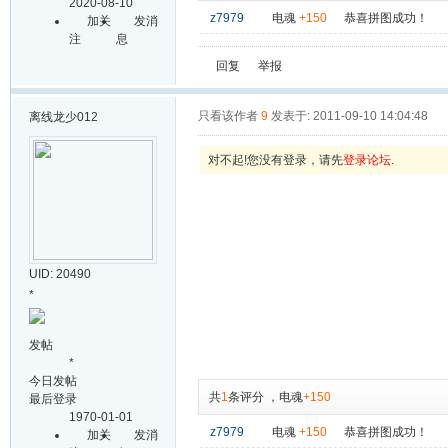
2020-08-10
z7979
电魂
+150
恭喜拼图成功！
加关
发消
注
息
回复
举报
只看该作者
9
发表于: 2011-09-10 14:04:48
离线
龙少012
对不起!您没有登录，请先
登录论坛
.
UID: 20490
*
发帖
*
今日发帖
共
1
条评分
，
电魂
+150
最后登录
1970-01-01
z7979
电魂
+150
恭喜拼图成功！
加关
发消