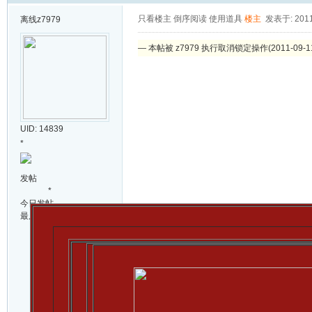
只看楼主
倒序阅读
使用道具
楼主
发表于: 2011-
离线
z7979
— 本帖被 z7979 执行取消锁定操作(2011-09-11
UID: 14839
*
发帖
*
今日发帖
最后登录
1970-01-01
加关
发消
注
息