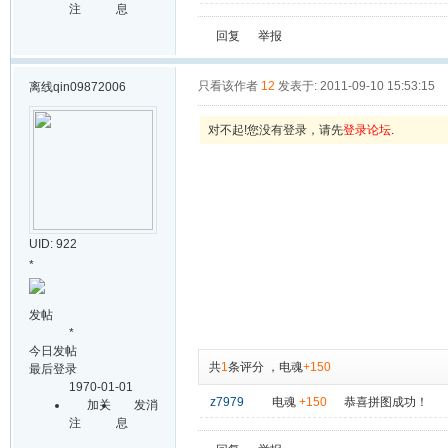
注
息
回复
举报
只看该作者
12
发表于: 2011-09-10 15:53:15
离线
qin09872006
对不起!您没有登录，请先
登录论坛
.
UID: 922
*
发帖
*
今日发帖
共
1
条评分
，
电魂
+150
最后登录
1970-01-01
z7979
电魂
+150
恭喜拼图成功！
加关
发消
注
息