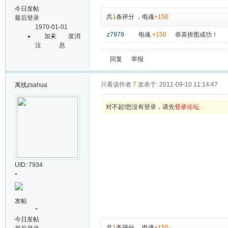
今日发帖
共
1
条评分
，
电魂
+150
最后登录
1970-01-01
z7979
电魂
+150
恭喜拼图成功！
加关
发消
注
息
回复
举报
只看该作者
7
发表于: 2011-09-10 11:14:47
离线
zsahua
对不起!您没有登录，请先
登录论坛
.
UID: 7934
*
发帖
*
今日发帖
共
1
条评分
，
电魂
+150