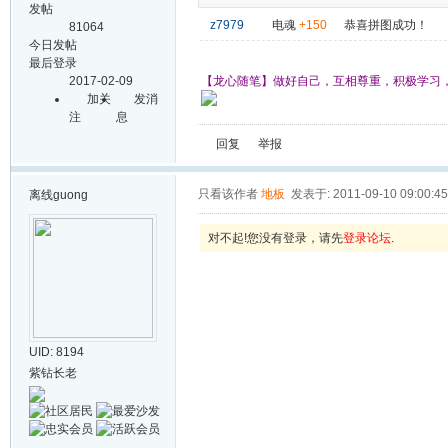
发帖
z7979
电魂
+150
恭喜拼图成功！
81064
今日发帖
最后登录
2017-02-09
【龙心随笔】做好自己，互相尊重，积极学习
加关
发消
注
息
回复
举报
只看该作者
地板
发表于: 2011-09-10 09:00:45
离线
guong
对不起!您没有登录，请先
登录论坛
.
UID: 8194
紫钻长老