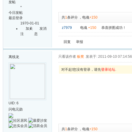
发帖
*
今日发帖
共
1
条评分
，
电魂
+150
最后登录
1970-01-01
z7979
电魂
+150
恭喜拼图成功！
加关
发消
注
息
回复
举报
只看该作者
板凳
发表于: 2011-09-10 07:14:56
离线
龙
对不起!您没有登录，请先
登录论坛
.
UID: 6
闪电元勋
共
1
条评分
，
电魂
+150