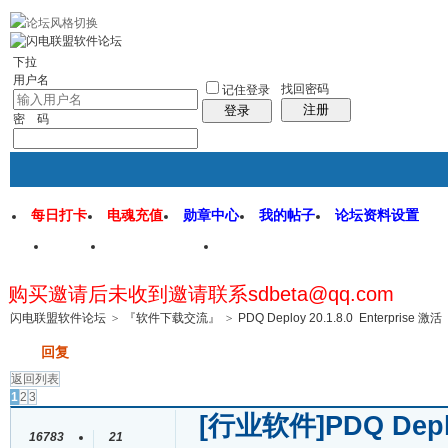
rss地图
社区应用
社区服务
找回密码
统计排行
管理监督
下拉
用户名
找回密码
记住登录
注册
登录
密 码
每日打卡
电魂充值
勋章中心
我的帖子
论坛资料设置
首页
闪电联盟论坛
闪电软件园
购买邀请后未收到邀请联系sdbeta@qq.com
帖子
闪电联盟软件论坛
>
『软件下载交流』
>
PDQ Deploy 20.1.8.0 Enterprise 激活
发帖
回复
返回列表
1
2
3
[行业软件]
PDQ Depl
16783
21