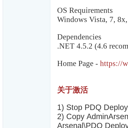
OS Requirements
Windows Vista, 7, 8x,
Dependencies
.NET 4.5.2 (4.6 reco
Home Page
-
https:/
关于激活
1) Stop PDQ Deploy
2) Copy AdminArsena
Arsenal\PDQ Deplo