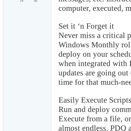
注
息
computer, executed, m
Set it ‘n Forget it
Never miss a critical
Windows Monthly roll
deploy on your schedu
when integrated with 
updates are going out 
time for that much-ne
Easily Execute Script
Run and deploy common 
Execute from a file, or
almost endless. PDQ a