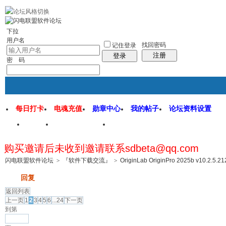
rss地图
社区应用
社区服务
找回密码
统计排行
管理监督
下拉
用户名
找回密码
记住登录
注册
登录
密 码
每日打卡
电魂充值
勋章中心
我的帖子
论坛资料设置
首页
闪电联盟论坛
闪电软件园
购买邀请后未收到邀请联系sdbeta@qq.com
帖子
闪电联盟软件论坛
>
『软件下载交流』
>
OriginLab OriginPro 2025b v10.2.5.21
发帖
回复
返回列表
上一页
1
2
3
4
5
6
...24
下一页
到第