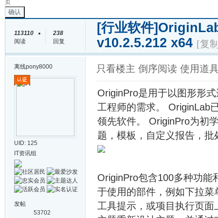
页
确认
[行业软件]
OriginLa
113110
238
v10.2.5.212 x64
阅读
回复
[复
离线
pony8000
只看楼主
倒序阅读
使用道
OriginPro是用于以图
工程师的需求。 Origin
领先软件。 OriginPr
题，模板，自定义报告，批
UID: 125
IT资讯组
OriginPro包含100
于使用的部件，例如下拉菜
发帖
工具提示，或项目执行页面
53702