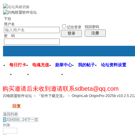
rss地图
社区应用
社区服务
找回密码
统计排行
管理监督
下拉
用户名
找回密码
记住登录
注册
登录
密 码
每日打卡
电魂充值
勋章中心
我的帖子
论坛资料设置
首页
闪电联盟论坛
闪电软件园
购买邀请后未收到邀请联系sdbeta@qq.com
帖子
闪电联盟软件论坛
>
『软件下载交流』
>
OriginLab OriginPro 2025b v10.2.5.21
发帖
回复
返回列表
1
2
3
4
5
6
...24
下一页
到第