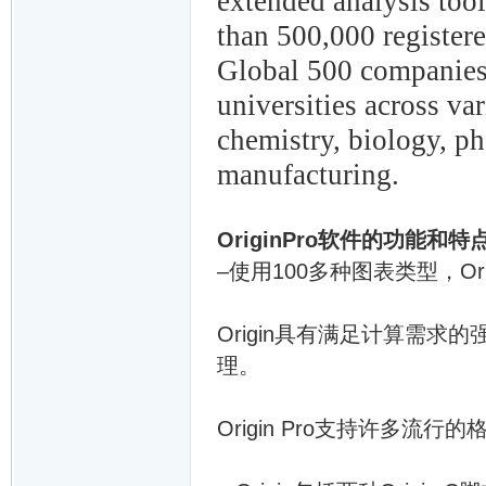
extended analysis too
than 500,000 register
Global 500 companies, 
universities across va
chemistry, biology, p
manufacturing.
OriginPro软件的功能和特
–使用100多种图表类型，O
Origin具有满足计算需
理。
Origin Pro支持许多流