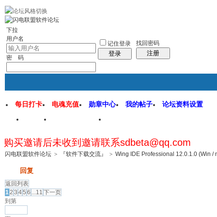
rss地图
社区应用
社区服务
找回密码
统计排行
管理监督
下拉
用户名
找回密码
记住登录
注册
登录
密 码
每日打卡
电魂充值
勋章中心
我的帖子
论坛资料设置
首页
闪电联盟论坛
闪电软件园
购买邀请后未收到邀请联系sdbeta@qq.com
帖子
闪电联盟软件论坛
>
『软件下载交流』
>
Wing IDE Professional 12.0.1.0 (Win /
发帖
回复
返回列表
1
2
3
4
5
6
...11
下一页
到第