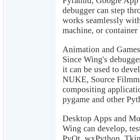
Pyramid, Google App 
debugger can step th
works seamlessly with
machine, or container
Animation and Game
Since Wing's debugger
it can be used to deve
NUKE, Source Filmmak
compositing applicati
pygame and other Pyt
Desktop Apps and Mo
Wing can develop, tes
PyQt, wxPython, Tkin