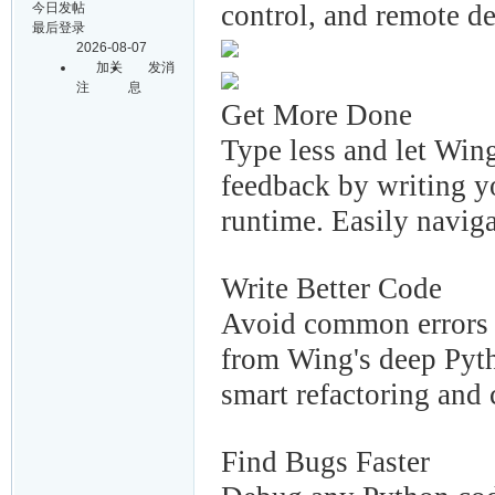
control, and remote d
今日发帖
最后登录
2026-08-07
加关
发消
注
息
Get More Done
Type less and let Win
feedback by writing yo
runtime. Easily navig
Write Better Code
Avoid common errors a
from Wing's deep Pyth
smart refactoring and 
Find Bugs Faster