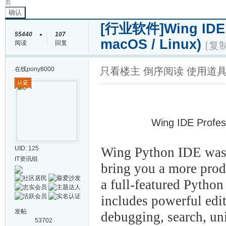
页
确认
[行业软件]
Wing IDE 
55440
107
macOS / Linux)
阅读
回复
[复
在线
pony8000
只看楼主
倒序阅读
使用道
Wing IDE Profes
UID: 125
Wing Python IDE was 
IT资讯组
bring you a more prod
a full-featured Python
includes powerful edit
发帖
debugging, search, uni
53702