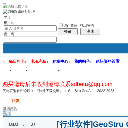
rss地图
社区应用
社区服务
找回密码
统计排行
管理监督
下拉
用户名
找回密码
记住登录
注册
登录
密 码
每日打卡
电魂充值
勋章中心
我的帖子
论坛资料设置
首页
闪电联盟论坛
闪电软件园
购买邀请后未收到邀请联系sdbeta@qq.com
帖子
闪电联盟软件论坛
>
『软件下载交流』
>
GeoStru GeoApps 2022-2023
发帖
回复
返回列表
1
2
3
[行业软件]
GeoStru 
12523
21