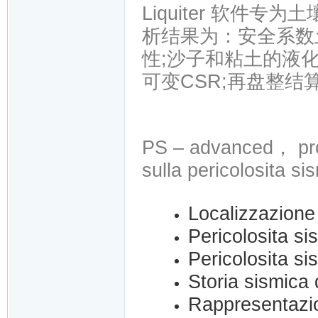
Liquiter 软
析结果为：安全系数
性;沙子和粘土的液化
可变CSR;再盘整结
PS – advanced， pro
sulla pericolositа si
Localizzazione 
Pericolositа si
Pericolositа sis
Storia sismica d
Rappresentazion