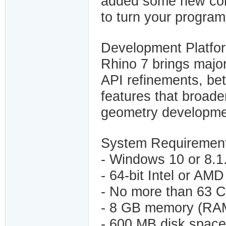
added some new com
to turn your program
Development Platfo
Rhino 7 brings majo
API refinements, be
features that broad
geometry developme
System Requiremen
- Windows 10 or 8.1
- 64-bit Intel or AM
- No more than 63 
- 8 GB memory (RAM
- 600 MB disk space