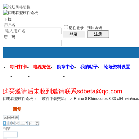
rss地图
社区应用
社区服务
找回密码
统计排行
管理监督
下拉
用户名
找回密码
记住登录
注册
登录
密 码
每日打卡
电魂充值
勋章中心
我的帖子
论坛资料设置
首页
闪电联盟论坛
闪电软件园
购买邀请后未收到邀请联系sdbeta@qq.com
帖子
闪电联盟软件论坛
>
『软件下载交流』
>
Rhino 8 Rhinoceros 8.33 x64 win/m
发帖
回复
返回列表
1
2
3
4
5
6
...17
下一页
到第