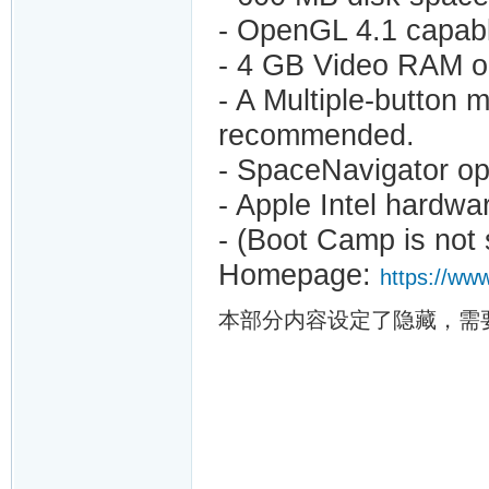
- OpenGL 4.1 capab
- 4 GB Video RAM 
- A Multiple-button 
recommended.
- SpaceNavigator op
- Apple Intel hardwa
- (Boot Camp is not
Homepage:
https://ww
本部分内容设定了隐藏，需