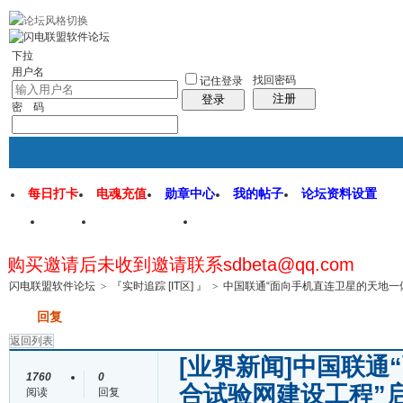
rss地图
社区应用
社区服务
找回密码
统计排行
管理监督
下拉
用户名
找回密码
记住登录
注册
登录
密 码
每日打卡
电魂充值
勋章中心
我的帖子
论坛资料设置
首页
闪电联盟论坛
闪电软件园
购买邀请后未收到邀请联系sdbeta@qq.com
帖子
闪电联盟软件论坛
>
『实时追踪 [IT区] 』
>
中国联通“面向手机直连卫星的天地一
发帖
回复
返回列表
[业界新闻]
中国联通
1760
0
合试验网建设工程”
阅读
回复