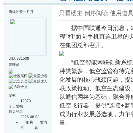
离线
长安一片月
只看楼主
倒序阅读
使用道
据中国联通今日消息，202
程”和“面向手机直连卫星的
在集团总部召开。
UID: 331538
“低空智能网联创新系统工
管理员
种类繁多，低空监管有待完
化发展的核心瓶颈问题，提
联政策推动、低空生态建设
发帖
以通信网络为基础，融合导
12373
低空飞行器，提供“连接+监
今日发帖
最后登录
成为行业发展必选项，力争
2026-08-08
量。
加关
发消
注
息