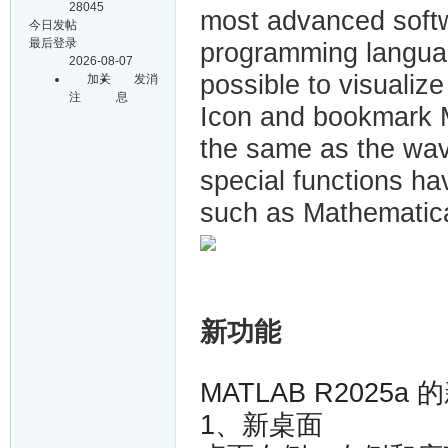
28045
most advanced softw
今日发帖
最后登录
programming languag
2026-08-07
possible to visualize
加关
发消
注
息
Icon and bookmark M
the same as the wa
special functions h
such as Mathematic
新功能
MATLAB R2025a
1、新桌面