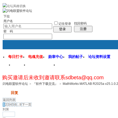
rss地图
社区应用
社区服务
找回密码
统计排行
管理监督
下拉
用户名
找回密码
记住登录
注册
登录
密 码
每日打卡
电魂充值
勋章中心
我的帖子
论坛资料设置
首页
闪电联盟论坛
闪电软件园
购买邀请后未收到邀请联系sdbeta@qq.com
帖子
闪电联盟软件论坛
>
『软件下载交流』
>
MathWorks MATLAB R2025a v25.1.0.
发帖
回复
返回列表
1
2
3
4
5
6
...9
下一页
到第