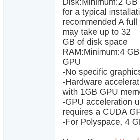
Disk:Minimum:2 GB 
for a typical instal
recommended A full i
may take up to 32
GB of disk space
RAM:Minimum:4 GB
GPU
-No specific graphics
-Hardware accelerat
with 1GB GPU memo
-GPU acceleration u
requires a CUDA G
-For Polyspace, 4 