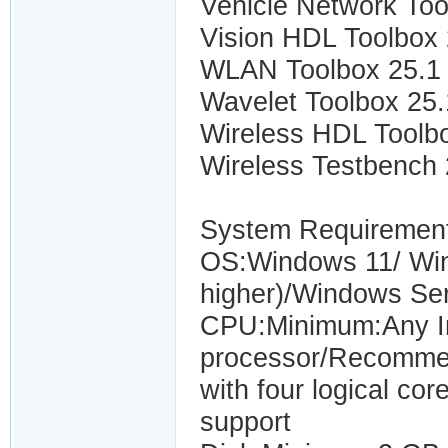
Vehicle Network Too
Vision HDL Toolbox 
WLAN Toolbox 25.1 
Wavelet Toolbox 25
Wireless HDL Toolb
Wireless Testbench
System Requiremen
OS:Windows 11/ Win
higher)/Windows Se
CPU:Minimum:Any In
processor/Recommen
with four logical co
support