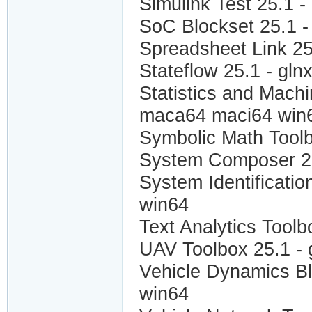
Simulink Test 25.1 
SoC Blockset 25.1 -
Spreadsheet Link 25
Stateflow 25.1 - gl
Statistics and Mach
maca64 maci64 win
Symbolic Math Tool
System Composer 25
System Identificati
win64
Text Analytics Tool
UAV Toolbox 25.1 -
Vehicle Dynamics B
win64