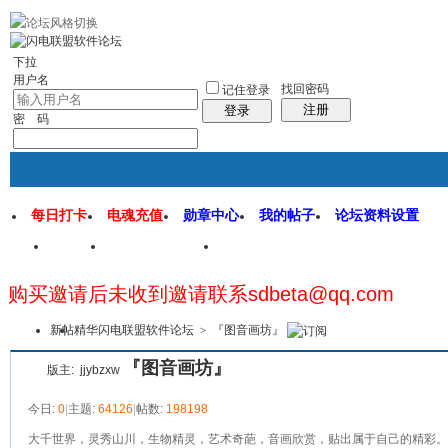
rss地图
社区应用
社区服务
找回密码
统计排行
管理监督
下拉
用户名
找回密码
记住登录
注册
登录
密 码
每日打卡
电魂充值
勋章中心
我的帖子
论坛资料设置
首页
闪电联盟论坛
闪电软件园
购买邀请后未收到邀请联系sdbeta@qq.com
本版
新帖
精华
闪电联盟软件论坛
>
『图音画坊』
『图音画坊』
版主:
jjybzxw
今日:
0
|
主题:
64126
|
帖数:
198198
大千世界，灵秀山川，生物精灵，艺术奇葩，音画欣赏，贴出属于自己的精彩。