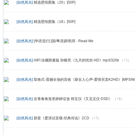
[自然风光]
精选壁纸图集（20）[50P]
[自然风光]
精选壁纸图集（18）[50P]
[自然风光]
[华语流行] [国/粤语]薛凯琪 - Read Me
[自然风光]
HIFI 珍藏限量版 孙晓亮《九月的忧伤 HD》mp3/320k
（+5）
[自然风光]
双格式-震撼全场的音效《新女人心声-爱情买卖K2HD》[MP3/WAV]
[自然风光]
在青春角落里静静绽放 韩宝仪《又见宝仪 DSD》
（+8）
[自然风光]
群星《爱浪试音碟.经典传说》2CD
（+5）