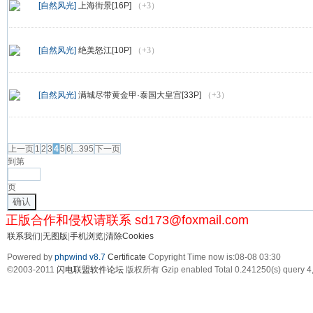
[自然风光]
上海街景[16P]
（+3）
[自然风光]
绝美怒江[10P]
（+3）
[自然风光]
满城尽带黄金甲·泰国大皇宫[33P]
（+3）
发帖
上一页
1
2
3
4
5
6
...395
下一页
到第
页
确认
正版合作和侵权请联系 sd173@foxmail.com
联系我们
|
无图版
|
手机浏览
|
清除Cookies
Powered by
phpwind v8.7
Certificate
Copyright Time now is:08-08 03:30
©2003-2011
闪电联盟软件论坛
版权所有 Gzip enabled
Total 0.241250(s) query 4