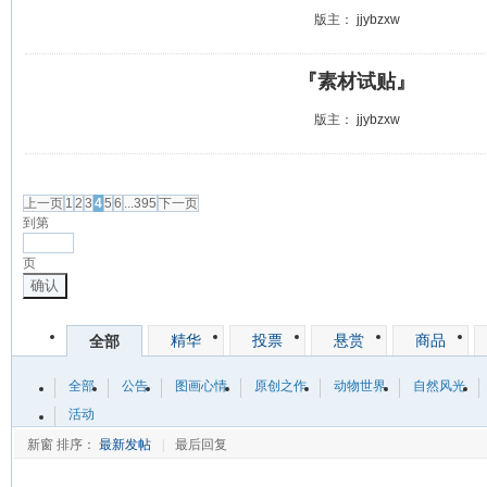
版主：
jjybzxw
『素材试贴』
版主：
jjybzxw
发帖
上一页
1
2
3
4
5
6
...395
下一页
到第
页
确认
精华
投票
悬赏
商品
全部
全部
公告
图画心情
原创之作
动物世界
自然风光
活动
新窗
排序：
最新发帖
|
最后回复