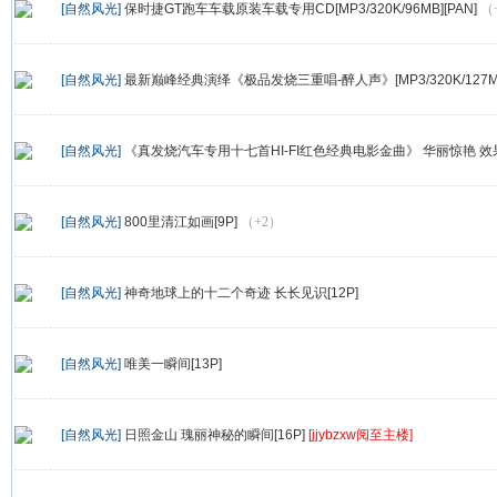
[自然风光]
保时捷GT跑车车载原装车载专用CD[MP3/320K/96MB][PAN]
（
[自然风光]
最新巅峰经典演绎《极品发烧三重唱-醉人声》[MP3/320K/127MB]
[自然风光]
《真发烧汽车专用十七首HI-FI红色经典电影金曲》 华丽惊艳 效
[自然风光]
800里清江如画[9P]
（+2）
[自然风光]
神奇地球上的十二个奇迹 长长见识[12P]
[自然风光]
唯美一瞬间[13P]
[自然风光]
日照金山 瑰丽神秘的瞬间[16P]
[jjybzxw阅至主楼]