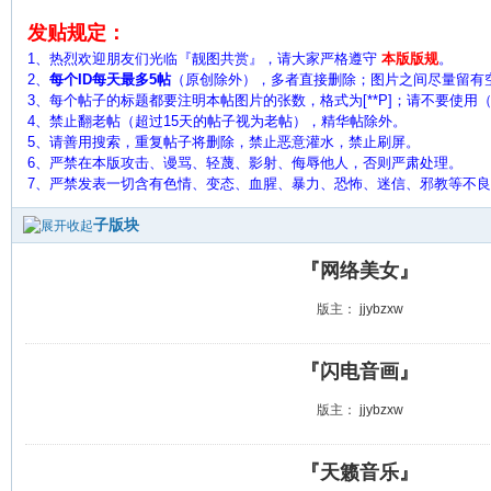
发贴规定：
1、热烈欢迎朋友们光临『靓图共赏』，请大家严格遵守
本版版规
。
2、
每个ID每天最多5帖
（原创除外），多者直接删除；图片之间尽量留有
3、每个帖子的标题都要注明本帖图片的张数，格式为[**P]；请不要使用（ 
4、禁止翻老帖（超过15天的帖子视为老帖），精华帖除外。
5、
请善用搜索，重复帖子将删除，禁止恶意灌水，禁止刷屏。
6、严禁在本版攻击、谩骂、轻蔑、影射、侮辱他人，否则严肃处理。
7、严禁发表一切含有色情、变态、血腥、暴力、恐怖、迷信、邪教等不
子版块
『网络美女』
版主：
jjybzxw
『闪电音画』
版主：
jjybzxw
『天籁音乐』