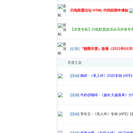
闪电联盟论坛 HTML 代码权限申请贴
【存签专贴】闪电联盟提供会员存签专
[公告]
『靓图共赏』版规（2011年02月
普通主题
[活动]
琬婷 -《美人吟》DSD专辑 (APE) 
[活动]
牛奶@咖啡 -《越长大越孤单》分轨[F
[活动]
李玲玉 -《美人吟》专辑 (APE) [
[活动]
原声大碟-《天空之城》-[4CD全集] 