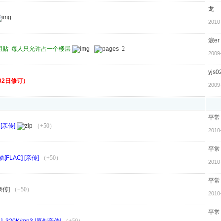
龙
2010
淚er
用贴 每人只允许占一个楼层
2
2009
yjs0
02日修订）
2009
平常
[亲传]
（+50）
2010
平常
LAC] [亲传]
（+50）
2010
平常
亲传]
（+50）
2010
平常
320K/mp3 [原创亲传]
（+50）