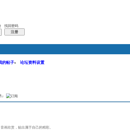
码
统计排行
管理监督
找回密码
录
注册
我的帖子
论坛资料设置
软件园
搜索
本版
坊』
，音画欣赏，贴出属于自己的精彩。