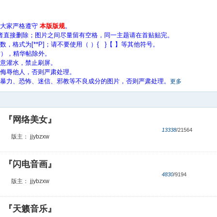
请大家严格遵守
本版版规
。
者直接删除；图片之间尽量留有空格，同一主题请在首贴贴完。
格式为[**P]；请不要使用（ ）{ }【 】等其他符号。
帖），精华帖除外。
意灌水，禁止刷屏。
、侮辱他人，否则严肃处理。
、暴力、恐怖、迷信、邪教等不良成分的图片，否则严肃处理。
更多
『网络美女』
13338
/21564
版主：
jjybzxw
『闪电音画』
4830
/9194
版主：
jjybzxw
『天籁音乐』