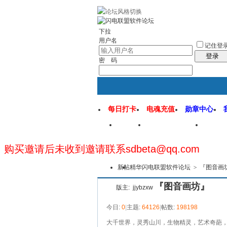
rss地图
社区应用
社区服务
找回密
下拉
用户名
记住登
登录
密 码
每日打卡
电魂充值
勋章中心
首页
闪电联盟论坛
闪电
购买邀请后未收到邀请联系sdbeta@qq.com
新帖
精华
闪电联盟软件论坛
>
『图音画
『图音画坊』
版主:
jjybzxw
今日:
0
|
主题:
64126
|
帖数:
198198
大千世界，灵秀山川，生物精灵，艺术奇葩