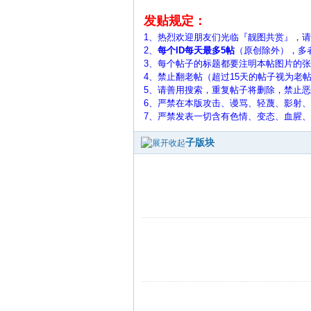
发贴规定：
1、热烈欢迎朋友们光临『靓图共赏』，
2、
每个ID每天最多5帖
（原创除外），多
3、每个帖子的标题都要注明本帖图片的张数，
4、禁止翻老帖（超过15天的帖子视为老
5、
请善用搜索，重复帖子将删除，禁止恶
6、严禁在本版攻击、谩骂、轻蔑、影射
7、严禁发表一切含有色情、变态、血腥
子版块