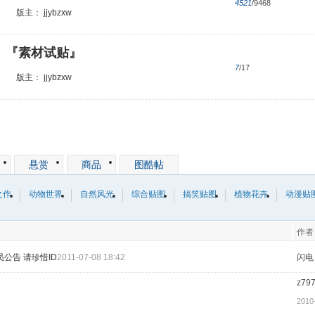
4521
/9468
版主：
jjybzxw
『素材试贴』
7
/17
版主：
jjybzxw
悬赏
商品
图酷帖
之作
动物世界
自然风光
综合贴图
搞笑贴图
植物花卉
动漫贴
作者
员公告 请珍惜ID
2011-07-08 18:42
闪电
z79
2010