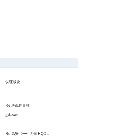
认证版块
Re:决战世界杯
jjybzxw
Re:高安《一生无悔 HQC ..