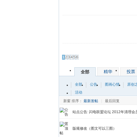
发帖
1
2
3
4
5
6
精华
投票
全部
全部
公告
图画心情
原创
活动
新窗
排序：
最新发帖
|
最后回复
站点公告:
闪电联盟论坛 2012年清理会
版规修改（图文可以三图）